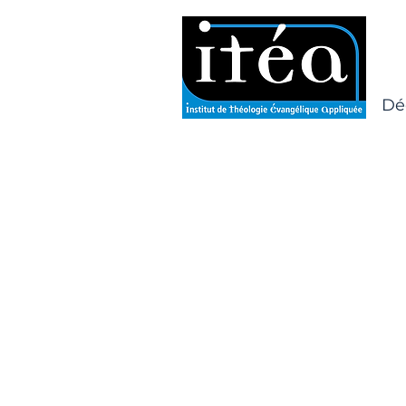
Dé
Boutique
/
Toutes nos collections
/
Disciple