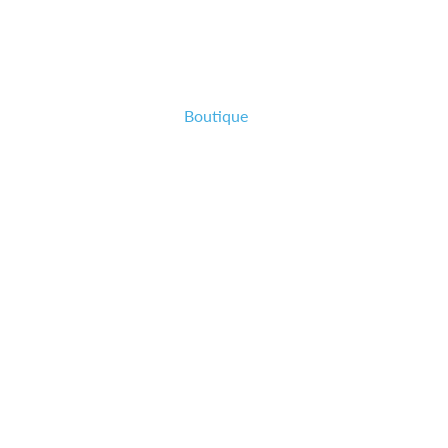
ales
CGV
FAQ
Boutique