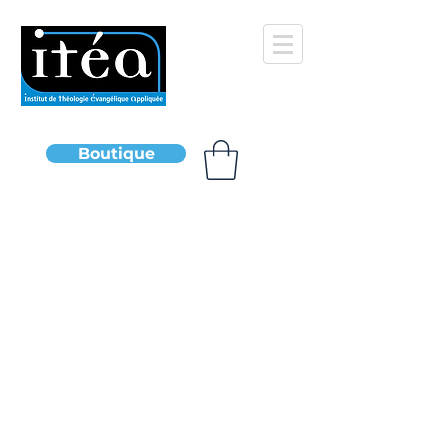
Boutique
Boutique
/
Toutes nos collections
/
Principes fondamentaux